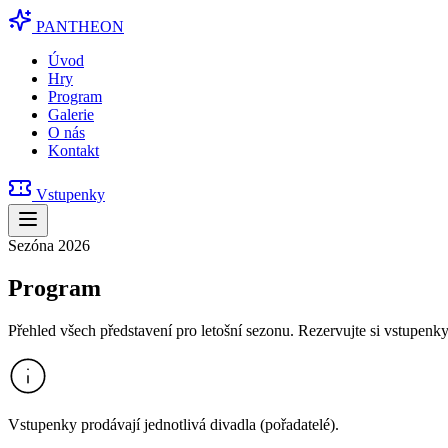
PANTHEON
Úvod
Hry
Program
Galerie
O nás
Kontakt
Vstupenky
Sezóna 2026
Program
Přehled všech představení pro letošní sezonu. Rezervujte si vstupenk
Vstupenky prodávají jednotlivá divadla (pořadatelé).