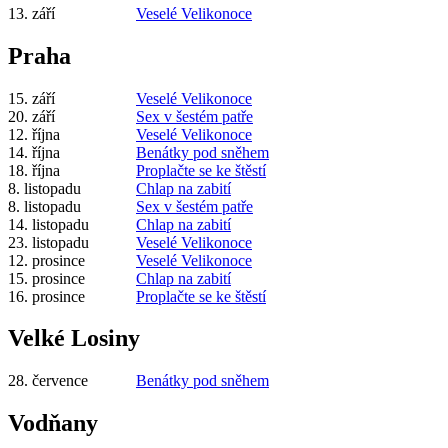
13. září
Veselé Velikonoce
Praha
15. září
Veselé Velikonoce
20. září
Sex v šestém patře
12. října
Veselé Velikonoce
14. října
Benátky pod sněhem
18. října
Proplačte se ke štěstí
8. listopadu
Chlap na zabití
8. listopadu
Sex v šestém patře
14. listopadu
Chlap na zabití
23. listopadu
Veselé Velikonoce
12. prosince
Veselé Velikonoce
15. prosince
Chlap na zabití
16. prosince
Proplačte se ke štěstí
Velké Losiny
28. července
Benátky pod sněhem
Vodňany