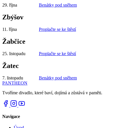
29. října
Benátky pod sněhem
Zbýšov
11. října
Proplačte se ke štěstí
Žabčice
25. listopadu
Proplačte se ke štěstí
Žatec
7. listopadu
Benátky pod sněhem
PANTHEON
Tvoříme divadlo, které baví, dojímá a zůstává v paměti.
Navigace
Úvod