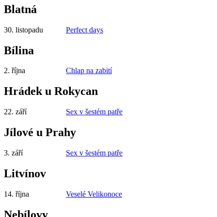
Blatná
30. listopadu
Perfect days
Bílina
2. října
Chlap na zabití
Hrádek u Rokycan
22. září
Sex v šestém patře
Jílové u Prahy
3. září
Sex v šestém patře
Litvínov
14. října
Veselé Velikonoce
Nebílovy